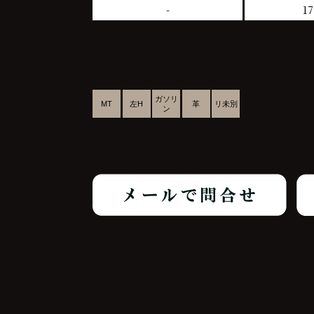
-
17
ガソリ
MT
左H
革
リ未別
ン