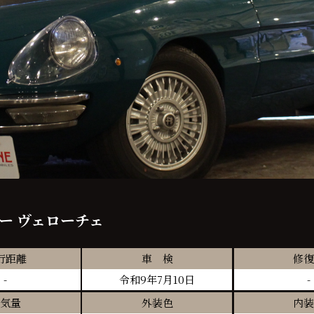
ー ヴェローチェ
行距離
車 検
修復
-
令和9年7月10日
-
気量
外装色
内装