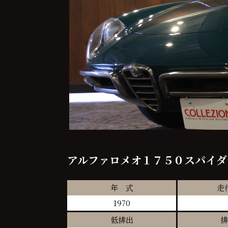
アルファロメオ１７５０スパイダ
年 式
走
1970
低排出
排