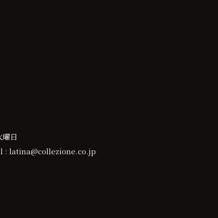
火曜日
 : latina@collezione.co.jp