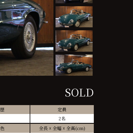
SOLD
歴
定員
2名
色
全長 ☓ 全幅 ☓ 全高(cm)