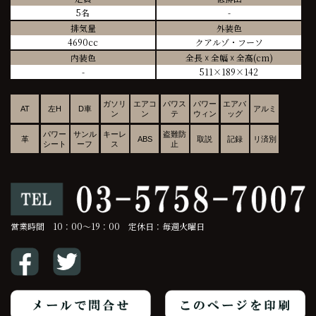
5名
-
排気量
外装色
4690cc
クアルゾ・フーソ
内装色
全長 ☓ 全幅 ☓ 全高(cm)
-
511×189×142
ガソリ
エアコ
パワス
パワー
エアバ
AT
左H
D車
アルミ
ン
ン
テ
ウィン
ッグ
パワー
サンル
キーレ
盗難防
革
ABS
取説
記録
リ済別
シート
ーフ
ス
止
営業時間 10：00～19：00 定休日：毎週火曜日