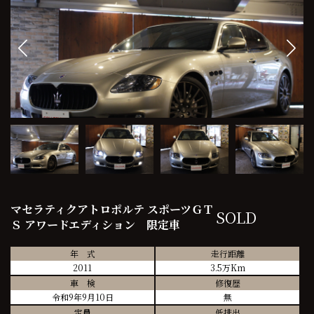
マセラティクアトロポルテ スポーツＧＴ
SOLD
Ｓ アワードエディション 限定車
年 式
走行距離
2011
3.5万Km
車 検
修復歴
令和9年9月10日
無
定員
低排出