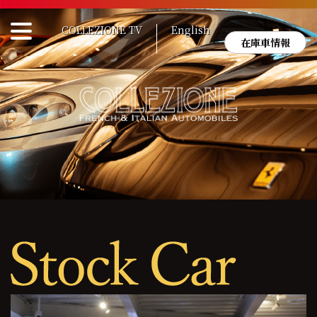
Skip
to
COLLEZIONE TV
English
content
在庫車情報