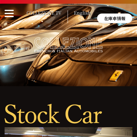
Skip
to
COLLEZIONE TV
English
content
在庫車情報