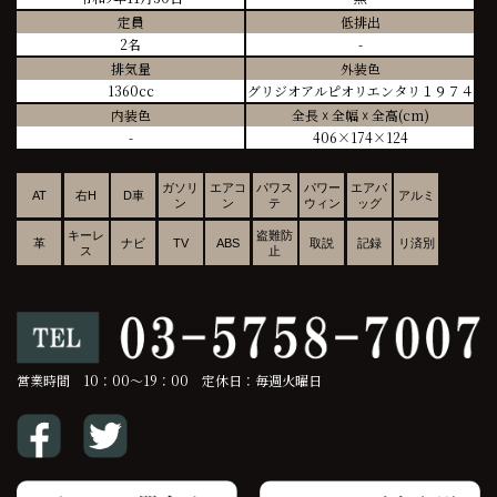
定員
低排出
2名
-
排気量
外装色
1360cc
グリジオアルピオリエンタリ１９７４
内装色
全長 ☓ 全幅 ☓ 全高(cm)
-
406×174×124
ガソリ
エアコ
パワス
パワー
エアバ
AT
右H
D車
アルミ
ン
ン
テ
ウィン
ッグ
キーレ
盗難防
革
ナビ
TV
ABS
取説
記録
リ済別
ス
止
営業時間 10：00～19：00 定休日：毎週火曜日