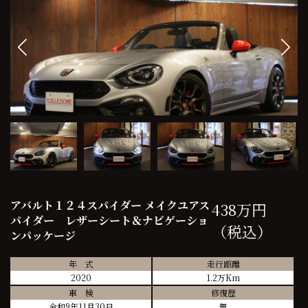
アバルト１２４スパイダー メイクユアス
438万円
パイダー レザーシート＆ナビゲーショ
（税込）
ンパッケージ
年 式
走行距離
2020
1.2万Km
車 検
修復歴
令和9年11月30日
無