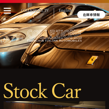
Skip
to
COLLEZIONE TV
English
content
在庫車情報