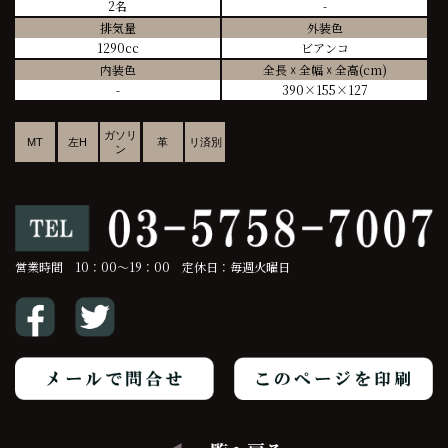
2名
-
排気量
外装色
1290cc
ビアンコ
内装色
全長 ☓ 全幅 ☓ 全高(cm)
-
390×155×127
ガソリ
MT
左H
革
リ済別
ン
営業時間 10：00～19：00 定休日：毎週火曜日