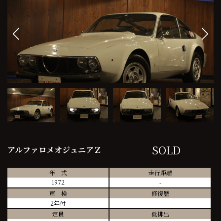
SOLD
アルファロメオジュニアＺ
年 式
走行距離
1972
-
車 検
修復歴
2年付
-
定員
低排出