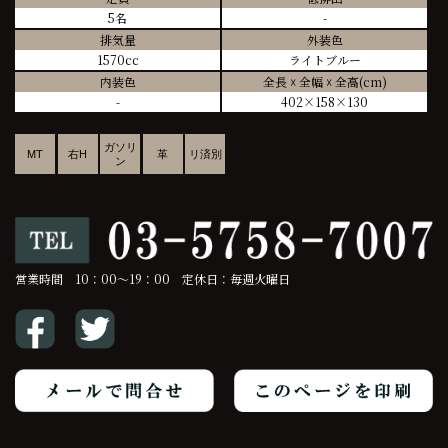
5名
-
排気量
外装色
1570cc
ライトブルー
内装色
全長 ☓ 全幅 ☓ 全高(cm)
-
402×158×130
ガソリ
MT
右H
革
リ済別
ン
営業時間 10：00～19：00 定休日：毎週火曜日