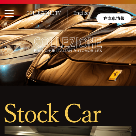
Skip
to
COLLEZIONE TV
English
content
在庫車情報