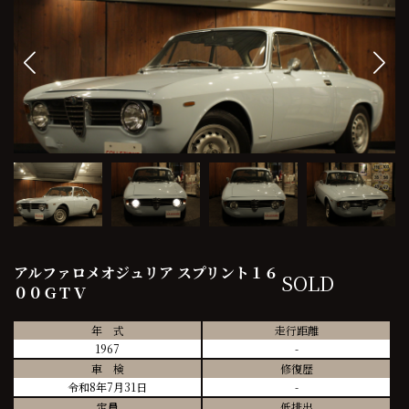
アルファロメオジュリア スプリント１６
SOLD
００ＧＴＶ
年 式
走行距離
1967
-
車 検
修復歴
令和8年7月31日
-
定員
低排出