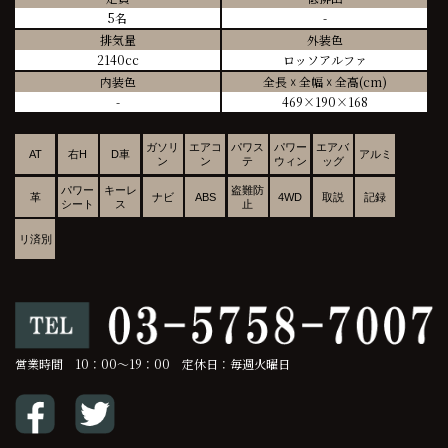
5名
-
排気量
外装色
2140cc
ロッソアルファ
内装色
全長 ☓ 全幅 ☓ 全高(cm)
-
469×190×168
ガソリ
エアコ
パワス
パワー
エアバ
AT
右H
D車
アルミ
ン
ン
テ
ウィン
ッグ
パワー
キーレ
盗難防
革
ナビ
ABS
4WD
取説
記録
シート
ス
止
リ済別
営業時間 10：00～19：00 定休日：毎週火曜日