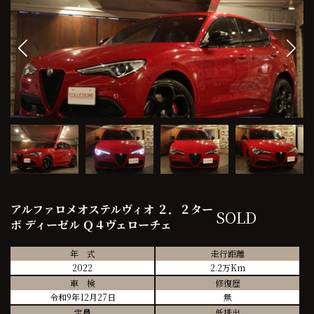
アルファロメオステルヴィオ ２．２ター
SOLD
ボ ディーゼル Ｑ４ヴェローチェ
年 式
走行距離
2022
2.2万Km
車 検
修復歴
令和9年12月27日
無
定員
低排出