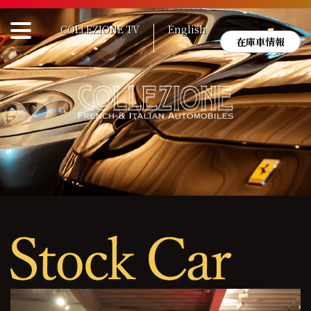
Skip
to
COLLEZIONE TV
English
content
在庫車情報