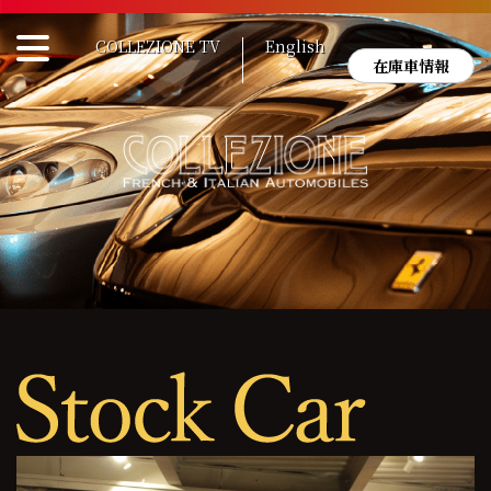
Skip
to
COLLEZIONE TV
English
content
在庫車情報