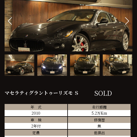
SOLD
マセラティグラントゥーリズモ Ｓ
年 式
走行距離
2010
5.2万Km
車 検
修復歴
2年付
無
定員
低排出