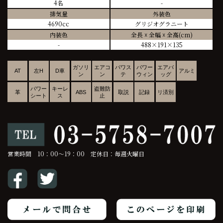
4名
-
排気量
外装色
4690cc
グリジオグラニート
内装色
全長 ☓ 全幅 ☓ 全高(cm)
-
488×191×135
ガソリ
エアコ
パワス
パワー
エアバ
AT
左H
D車
アルミ
ン
ン
テ
ウィン
ッグ
パワー
キーレ
盗難防
革
ABS
取説
記録
リ済別
シート
ス
止
営業時間 10：00～19：00 定休日：毎週火曜日