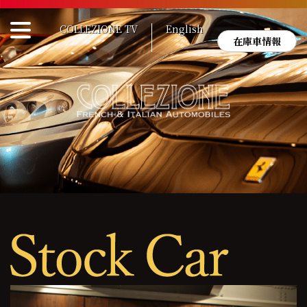
Skip
to
COLLEZIONE TV
English
content
在庫車情報