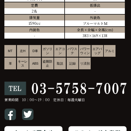
定員
低排出
2名
-
排気量
外装色
1590cc
ブルーマルトＭ
内装色
全長 ☓ 全幅 ☓ 全高(cm)
-
383×169×138
ガソリ
エアコ
パワス
パワー
エアバ
MT
左H
D車
アルミ
ン
ン
テ
ウィン
ッグ
キーレ
盗難防
革
ABS
取説
記録
リ済別
ス
止
営業時間 10：00～19：00 定休日：毎週火曜日