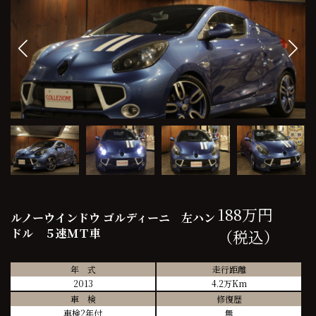
188万円
ルノーウインドウ ゴルディーニ 左ハン
ドル ５速ＭＴ車
（税込）
年 式
走行距離
2013
4.2万Km
車 検
修復歴
車検2年付
無