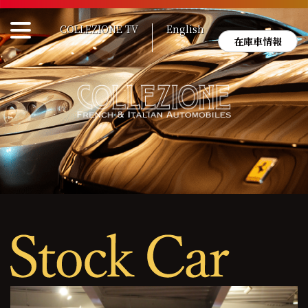
Skip
to
COLLEZIONE TV
English
content
在庫車情報