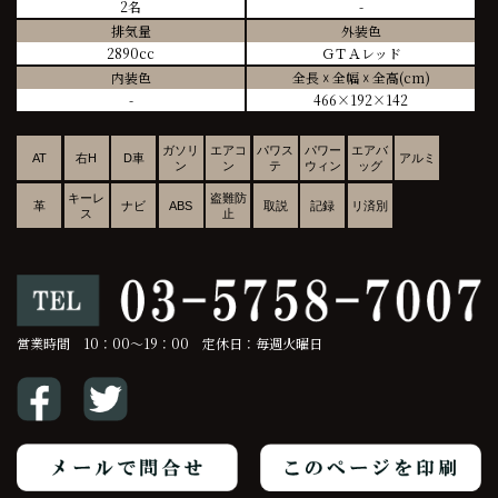
2名
-
排気量
外装色
2890cc
ＧＴＡレッド
内装色
全長 ☓ 全幅 ☓ 全高(cm)
-
466×192×142
ガソリ
エアコ
パワス
パワー
エアバ
AT
右H
D車
アルミ
ン
ン
テ
ウィン
ッグ
キーレ
盗難防
革
ナビ
ABS
取説
記録
リ済別
ス
止
営業時間 10：00～19：00 定休日：毎週火曜日