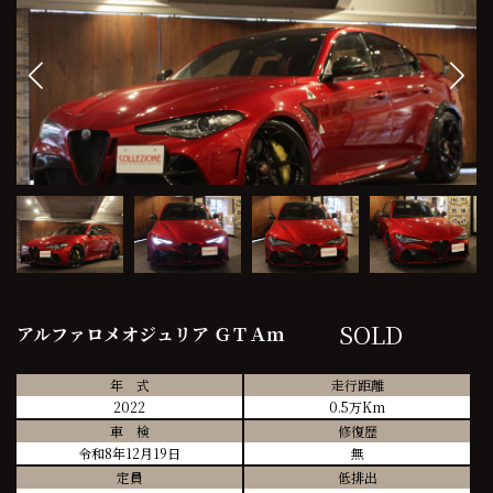
SOLD
アルファロメオジュリア ＧＴＡｍ
年 式
走行距離
2022
0.5万Km
車 検
修復歴
令和8年12月19日
無
定員
低排出