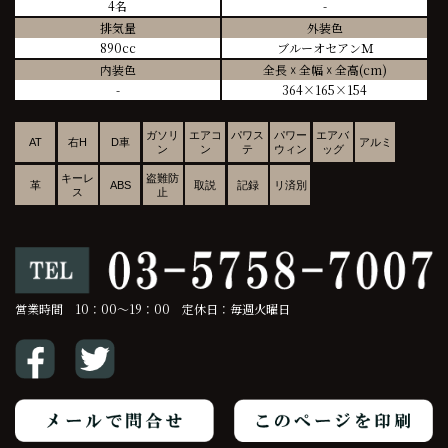
4名
-
排気量
外装色
890cc
ブルーオセアンＭ
内装色
全長 ☓ 全幅 ☓ 全高(cm)
-
364×165×154
ガソリ
エアコ
パワス
パワー
エアバ
AT
右H
D車
アルミ
ン
ン
テ
ウィン
ッグ
キーレ
盗難防
革
ABS
取説
記録
リ済別
ス
止
営業時間 10：00～19：00 定休日：毎週火曜日