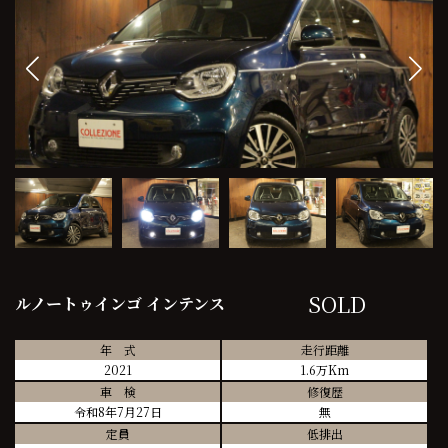
SOLD
ルノートゥインゴ インテンス
年 式
走行距離
2021
1.6万Km
車 検
修復歴
令和8年7月27日
無
定員
低排出