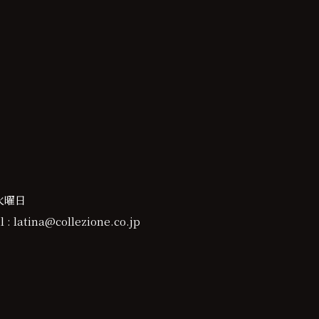
火曜日
 : latina@collezione.co.jp