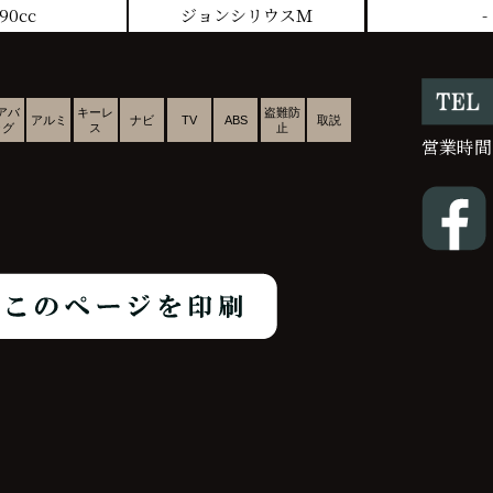
90cc
ジョンシリウスＭ
-
アバ
キーレ
盗難防
アルミ
ナビ
TV
ABS
取説
ッグ
ス
止
営業時間