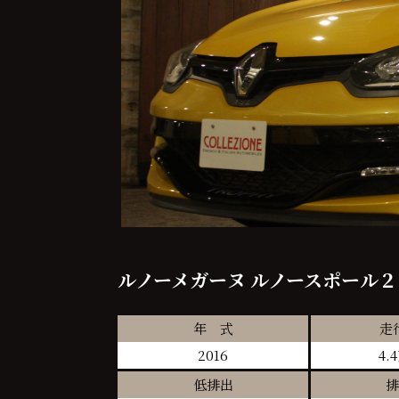
ルノーメガーヌ ルノースポール
年 式
走
2016
4.
低排出
排