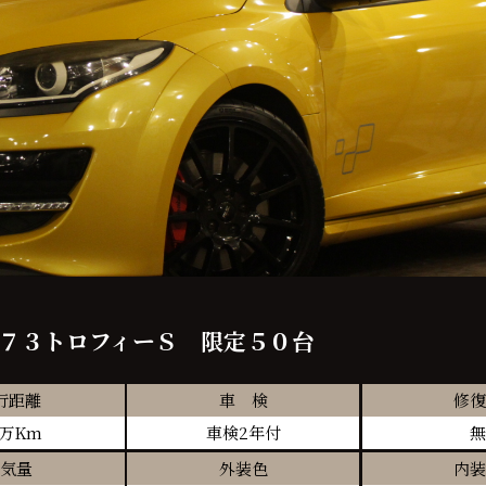
２７３トロフィーＳ 限定５０台
行距離
車 検
修復
4万Km
車検2年付
無
気量
外装色
内装