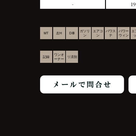
-
19
ガソリ
エアコ
パワス
パワー
エ
MT
左H
D車
ン
ン
テ
ウィン
ワンオ
記録
リ済別
ーナー