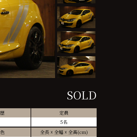
SOLD
歴
定員
5名
色
全長 ☓ 全幅 ☓ 全高(cm)