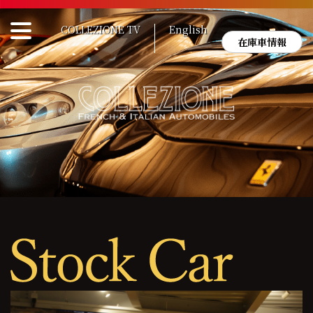
Skip
to
COLLEZIONE TV
English
content
在庫車情報