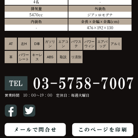
4名
-
排気量
外装色
5470cc
ジアッロモデナ
内装色
全長 ☓ 全幅 ☓ 全高(cm)
-
476×192×130
ガソリ
エアコ
パワス
パワー
エアバ
AT
左H
D車
アルミ
ン
ン
テ
ウィン
ッグ
パワー
キーレ
革
ABS
取説
リ済別
シート
ス
営業時間 10：00～19：00 定休日：毎週火曜日