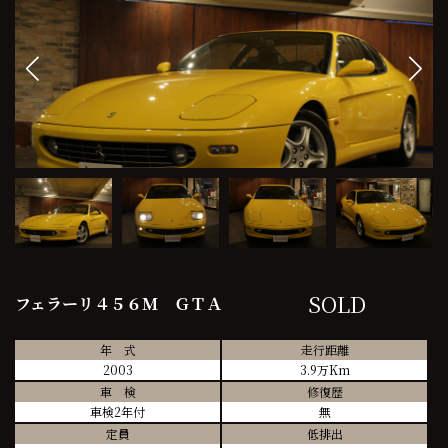
SOLD
フェラーリ４５６Ｍ ＧＴＡ
年 式
走行距離
2003
3.9万Km
車 検
修復歴
車検2年付
無
定員
低排出