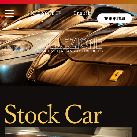
Skip
to
COLLEZIONE TV
English
content
在庫車情報