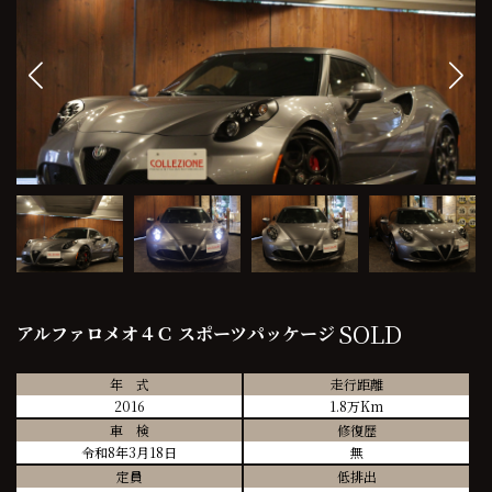
SOLD
アルファロメオ４Ｃ スポーツパッケージ
年 式
走行距離
2016
1.8万Km
車 検
修復歴
令和8年3月18日
無
定員
低排出