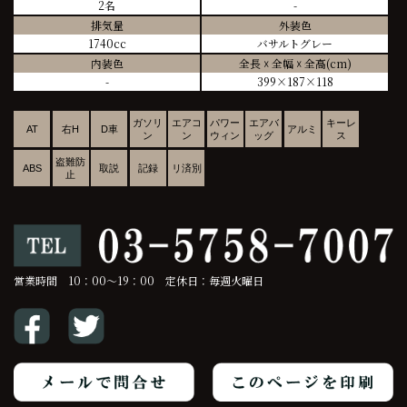
2名
-
排気量
外装色
1740cc
バサルトグレー
内装色
全長 ☓ 全幅 ☓ 全高(cm)
-
399×187×118
ガソリ
エアコ
パワー
エアバ
キーレ
AT
右H
D車
アルミ
ン
ン
ウィン
ッグ
ス
盗難防
ABS
取説
記録
リ済別
止
営業時間 10：00～19：00 定休日：毎週火曜日