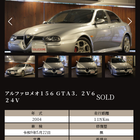
アルファロメオ１５６ ＧＴＡ３．２Ｖ６
SOLD
２４Ｖ
年 式
走行距離
2004
1.1万Km
車 検
修復歴
令和9年5月22日
無
定員
低排出