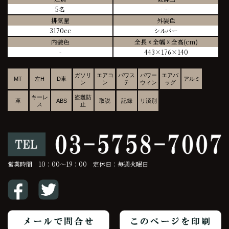
5名
-
排気量
外装色
3170cc
シルバー
内装色
全長 ☓ 全幅 ☓ 全高(cm)
-
443×176×140
ガソリ
エアコ
パワス
パワー
エアバ
MT
左H
D車
アルミ
ン
ン
テ
ウィン
ッグ
キーレ
盗難防
革
ABS
取説
記録
リ済別
ス
止
営業時間 10：00～19：00 定休日：毎週火曜日