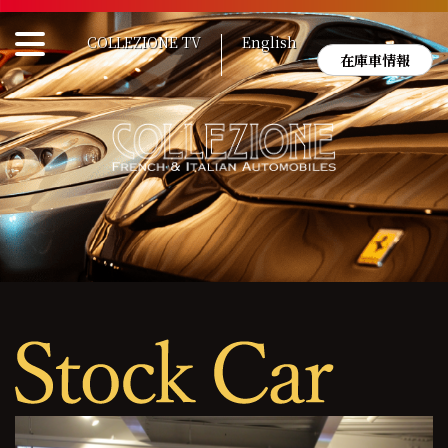
Skip
to
COLLEZIONE TV
English
content
在庫車情報