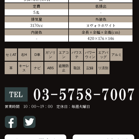
定員
低排出
5名
-
排気量
外装色
3170cc
ヌヴォラホワイト
内装色
全長 ☓ 全幅 ☓ 全高(cm)
-
420×176×146
ガソリ
エアコ
パワス
パワー
エアバ
セミAT
右H
D車
アルミ
ン
ン
テ
ウィン
ッグ
キーレ
盗難防
革
ナビ
ABS
取説
記録
リ済別
ス
止
営業時間 10：00～19：00 定休日：毎週火曜日