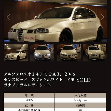
アルファロメオ１４７ ＧＴＡ３．２Ｖ６
SOLD
セレスピード ヌヴォラホワイト イモ
ラナチュラルレザーシート
年 式
走行距離
2005
5.2万Km
車 検
修復歴
令和9年2月20日
無