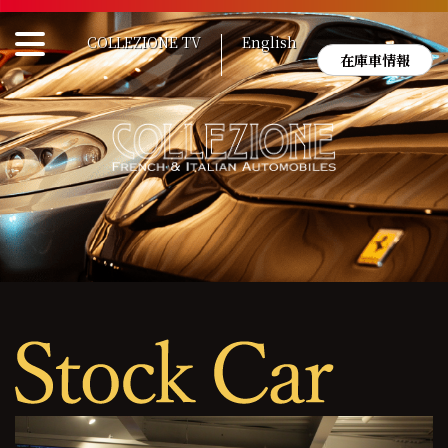
Skip
to
COLLEZIONE TV
English
content
在庫車情報