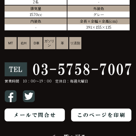
2名
-
排気量
外装色
1570cc
グレー
内装色
全長 ☓ 全幅 ☓ 全高(cm)
-
391×155×135
ガソリ
MT
右H
D車
革
リ済別
ン
営業時間 10：00～19：00 定休日：毎週火曜日