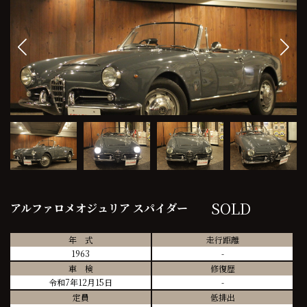
SOLD
アルファロメオジュリア スパイダー
年 式
走行距離
1963
-
車 検
修復歴
令和7年12月15日
-
定員
低排出