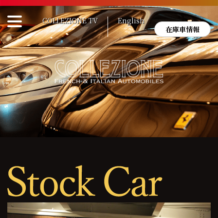
Skip
to
COLLEZIONE TV
English
content
在庫車情報