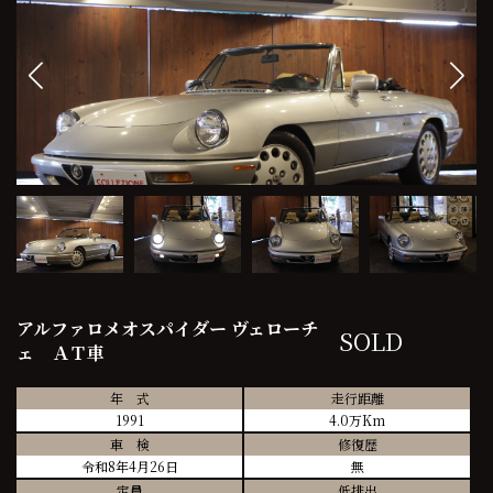
アルファロメオスパイダー ヴェローチ
SOLD
ェ ＡＴ車
年 式
走行距離
1991
4.0万Km
車 検
修復歴
令和8年4月26日
無
定員
低排出