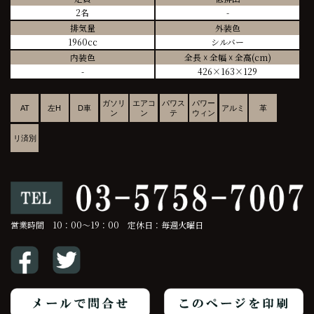
2名
-
排気量
外装色
1960cc
シルバー
内装色
全長 ☓ 全幅 ☓ 全高(cm)
-
426×163×129
ガソリ
エアコ
パワス
パワー
AT
左H
D車
アルミ
革
ン
ン
テ
ウィン
リ済別
営業時間 10：00～19：00 定休日：毎週火曜日