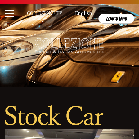
Skip
to
COLLEZIONE TV
English
content
在庫車情報