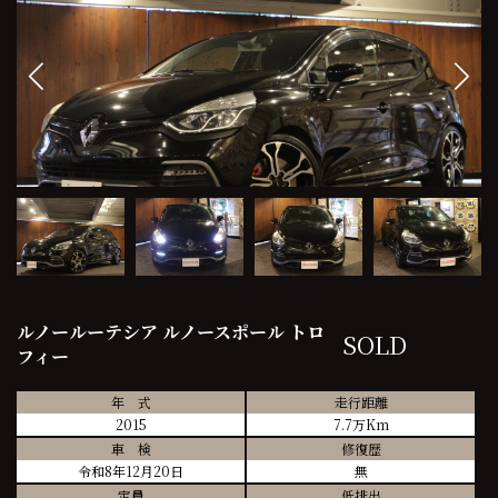
ルノールーテシア ルノースポール トロ
SOLD
フィー
年 式
走行距離
2015
7.7万Km
車 検
修復歴
令和8年12月20日
無
定員
低排出