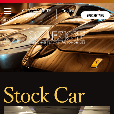
Skip
to
COLLEZIONE TV
English
content
在庫車情報