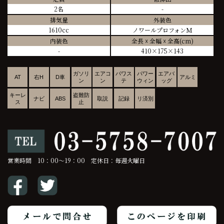
2名
-
排気量
外装色
1610cc
ノワールプロフォンＭ
内装色
全長 ☓ 全幅 ☓ 全高(cm)
-
410×175×143
ガソリ
エアコ
パワス
パワー
エアバ
AT
右H
D車
アルミ
ン
ン
テ
ウィン
ッグ
キーレ
盗難防
ナビ
ABS
取説
記録
リ済別
ス
止
営業時間 10：00～19：00 定休日：毎週火曜日