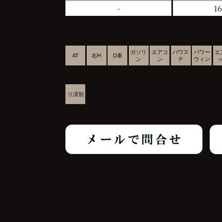
-
16
ガソリ
エアコ
パワス
パワー
エ
AT
右H
D車
ン
ン
テ
ウィン
リ済別