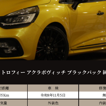
 トロフィー アクラポヴィッチ ブラックパッ
行距離
車 検
修復
3万Km
令和8年11月5日
無
気量
外装色
内装