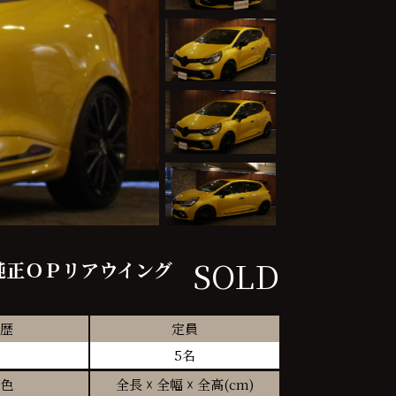
SOLD
ク 純正ＯＰリアウイング
歴
定員
5名
色
全長 ☓ 全幅 ☓ 全高(cm)