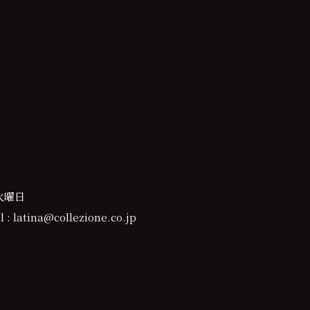
火曜日
 : latina@collezione.co.jp