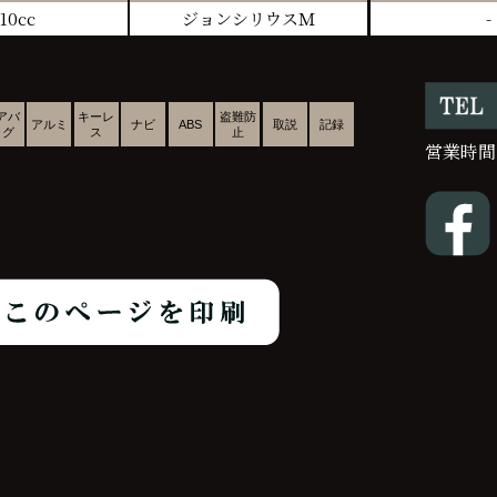
10cc
ジョンシリウスＭ
-
アバ
キーレ
盗難防
アルミ
ナビ
ABS
取説
記録
ッグ
ス
止
営業時間