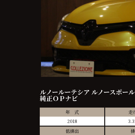
ルノールーテシア ルノースポール
純正ＯＰナビ
年 式
走
2018
3.
低排出
排