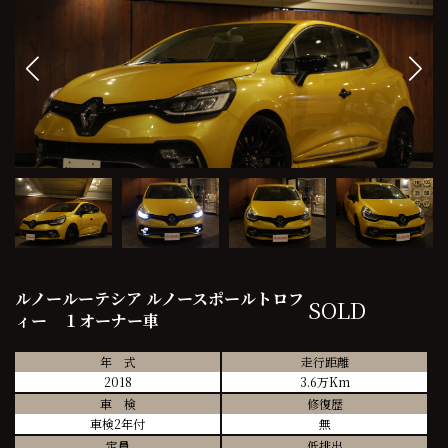
ルノールーテシア ルノースポールトロフ
SOLD
ィー １オーナー車
年 式
走行距離
2018
3.6万Km
車 検
修復歴
車検2年付
無
定員
低排出