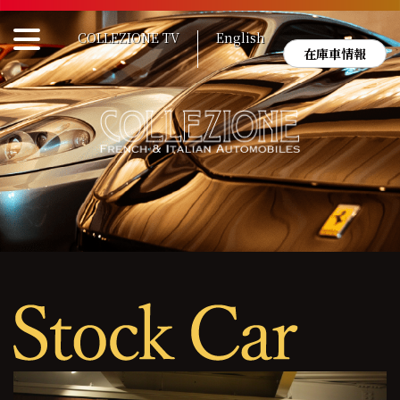
Skip
to
COLLEZIONE TV
English
content
在庫車情報