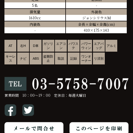
5名
-
排気量
外装色
1610cc
ジョンシリウスＭ
内装色
全長 ☓ 全幅 ☓ 全高(cm)
-
410×175×143
ガソリ
エアコ
パワス
パワー
エアバ
AT
右H
D車
アルミ
ン
ン
テ
ウィン
ッグ
キーレ
盗難防
ワンオ
ナビ
ABS
取説
記録
リ済別
ス
止
ーナー
営業時間 10：00～19：00 定休日：毎週火曜日