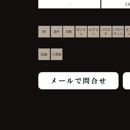
-
13
ガソリ
エアコ
パワス
パワー
エ
AT
左H
D車
ン
ン
テ
ウィン
記録
リ済別