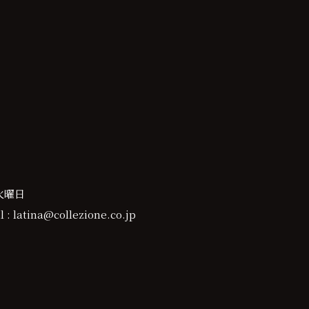
火曜日
 : latina@collezione.co.jp