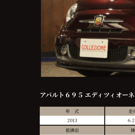
アバルト６９５ エディツィオー
年 式
走
2013
6.
低排出
排