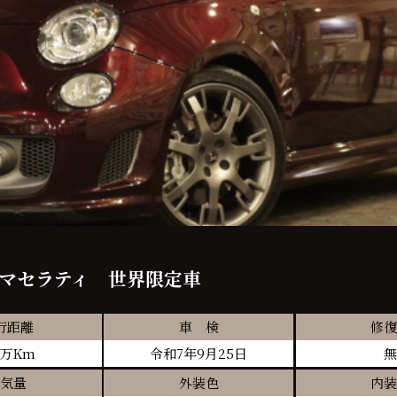
ネマセラティ 世界限定車
行距離
車 検
修復
2万Km
令和7年9月25日
無
気量
外装色
内装