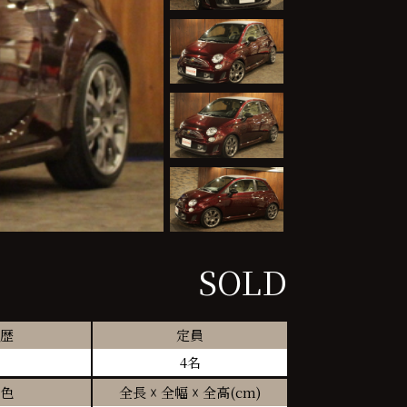
SOLD
歴
定員
4名
色
全長 ☓ 全幅 ☓ 全高(cm)