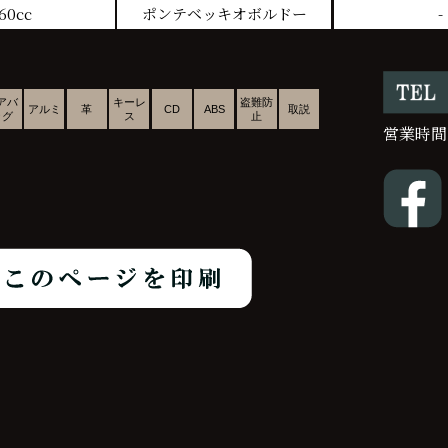
60cc
ポンテベッキオボルドー
-
アバ
キーレ
盗難防
アルミ
革
CD
ABS
取説
ッグ
ス
止
営業時間