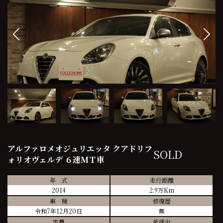
アルファロメオジュリエッタ クアドリフ
SOLD
ォリオヴェルデ ６速ＭＴ車
年 式
走行距離
2014
2.9万Km
車 検
修復歴
令和7年12月20日
無
定員
低排出