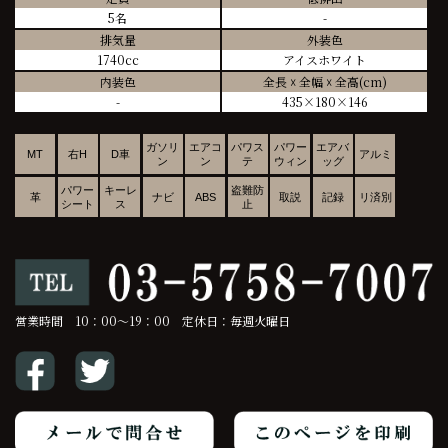
5名
-
排気量
外装色
1740cc
アイスホワイト
内装色
全長 ☓ 全幅 ☓ 全高(cm)
-
435×180×146
ガソリ
エアコ
パワス
パワー
エアバ
MT
右H
D車
アルミ
ン
ン
テ
ウィン
ッグ
パワー
キーレ
盗難防
革
ナビ
ABS
取説
記録
リ済別
シート
ス
止
営業時間 10：00～19：00 定休日：毎週火曜日