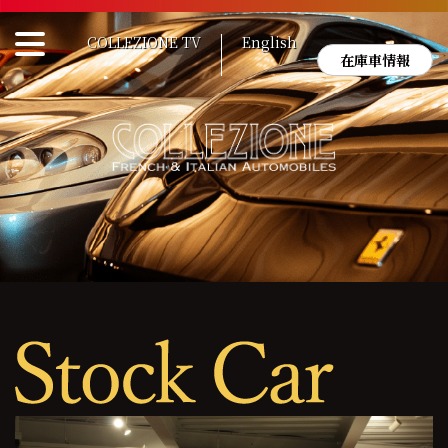
Skip
to
COLLEZIONE TV
English
content
在庫車情報