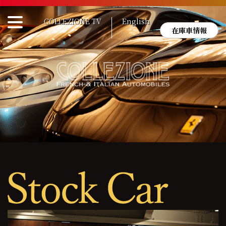
Skip
to
COLLEZIONE TV
English
content
在庫車情報