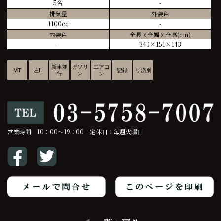
5名
-
排気量
外装色
1100cc
-
内装色
全長 ☓ 全幅 ☓ 全高(cm)
-
340×151×143
新車並
ガソリ
エアコ
MT
左H
記録
リ済別
行
ン
ン
営業時間 10：00～19：00 定休日：毎週火曜日