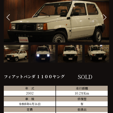
SOLD
フィアットパンダ １１００ヤング
年 式
走行距離
2002
10.2万Km
車 検
修復歴
令和8年6月16日
有
定員
低排出