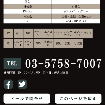
5名
-
排気量
外装色
1990cc
ヴィスヴィオグレー
内装色
全長 ☓ 全幅 ☓ 全高(cm)
-
464×186×143
ガソリ
エアコ
パワス
パワー
エアバ
AT
右H
D車
アルミ
ン
ン
テ
ウィン
ッグ
パワー
キーレ
盗難防
革
ABS
取説
記録
リ済別
シート
ス
止
営業時間 10：00～19：00 定休日：毎週火曜日