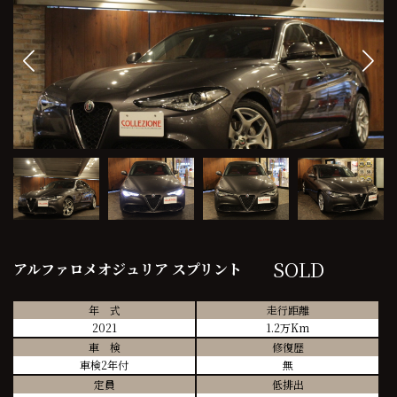
SOLD
アルファロメオジュリア スプリント
年 式
走行距離
2021
1.2万Km
車 検
修復歴
車検2年付
無
定員
低排出