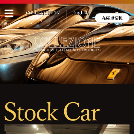
Skip
to
COLLEZIONE TV
English
content
在庫車情報