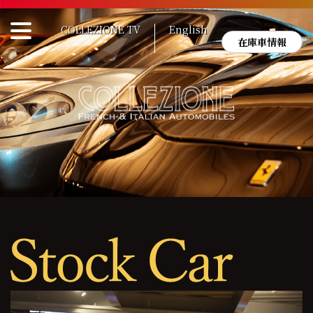
Skip
to
COLLEZIONE TV
English
content
在庫車情報