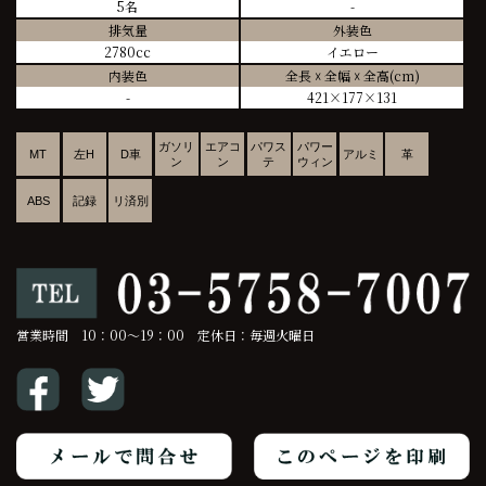
5名
-
排気量
外装色
2780cc
イエロー
内装色
全長 ☓ 全幅 ☓ 全高(cm)
-
421×177×131
ガソリ
エアコ
パワス
パワー
MT
左H
D車
アルミ
革
ン
ン
テ
ウィン
ABS
記録
リ済別
営業時間 10：00～19：00 定休日：毎週火曜日