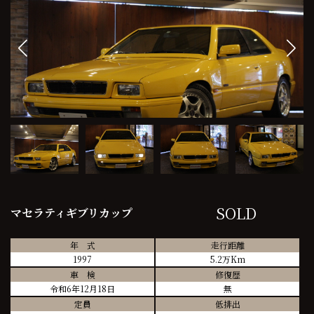
SOLD
マセラティギブリカップ
年 式
走行距離
1997
5.2万Km
車 検
修復歴
令和6年12月18日
無
定員
低排出