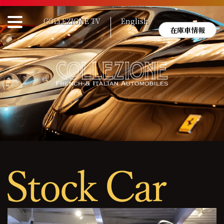
Skip
to
COLLEZIONE TV
English
content
在庫車情報