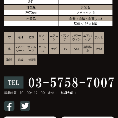
5名
-
排気量
外装色
2970cc
ブラックメタ
内装色
全長 ☓ 全幅 ☓ 全高(cm)
-
500×198×168
ガソリ
エアコ
パワス
パワー
エアバ
AT
右H
D車
アルミ
ン
ン
テ
ウィン
ッグ
パワー
サンル
キーレ
盗難防
革
ナビ
TV
ABS
4WD
シート
ーフ
ス
止
取説
記録
リ済別
営業時間 10：00～19：00 定休日：毎週火曜日