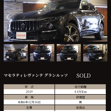
SOLD
マセラティレヴァンテ グランルッソ
年 式
走行距離
2019
4.4万Km
車 検
修復歴
令和6年12月14日
無
定員
低排出