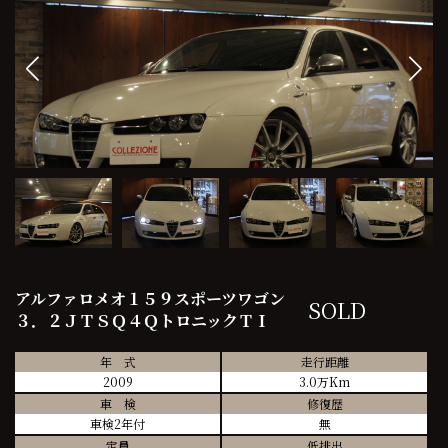
アルファロメオ１５９スポーツワゴン
SOLD
３．２ＪＴＳＱ４ＱトロニックＴＩ
年 式
走行距離
2009
3.0万Km
車 検
修復歴
車検2年付
無
定員
低排出