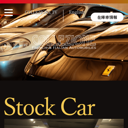
Skip
to
COLLEZIONE TV
English
content
在庫車情報