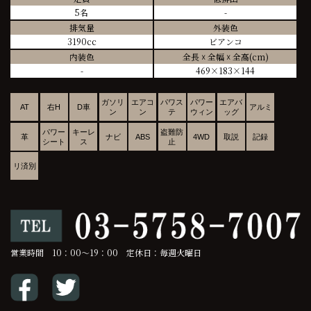
5名
-
排気量
外装色
3190cc
ビアンコ
内装色
全長 ☓ 全幅 ☓ 全高(cm)
-
469×183×144
ガソリ
エアコ
パワス
パワー
エアバ
AT
右H
D車
アルミ
ン
ン
テ
ウィン
ッグ
パワー
キーレ
盗難防
革
ナビ
ABS
4WD
取説
記録
シート
ス
止
リ済別
営業時間 10：00～19：00 定休日：毎週火曜日