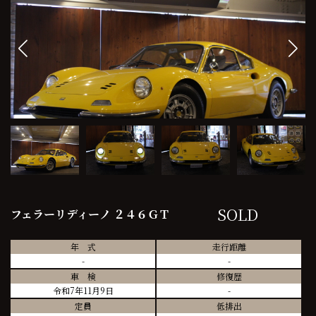
SOLD
フェラーリディーノ ２４６ＧＴ
年 式
走行距離
-
-
車 検
修復歴
令和7年11月9日
-
定員
低排出