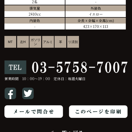
2名
-
排気量
外装色
2410cc
イエロー
内装色
全長 ☓ 全幅 ☓ 全高(cm)
-
423×170×113
ガソリ
MT
左H
アルミ
革
リ済別
ン
営業時間 10：00～19：00 定休日：毎週火曜日