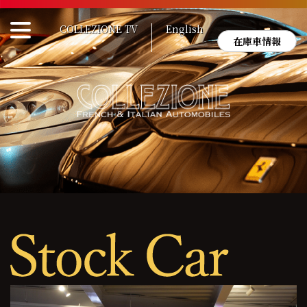
Skip
to
COLLEZIONE TV
English
content
在庫車情報