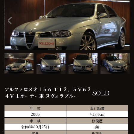
アルファロメオ１５６ ＴＩ２．５Ｖ６２
SOLD
４Ｖ １オーナー車 ヌヴォラブルー
年 式
走行距離
2005
4.1万Km
車 検
修復歴
令和6年10月25日
無
定員
低排出