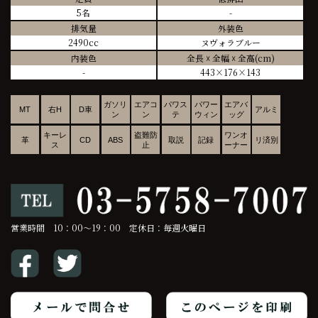
5名
-
排気量
外装色
2490cc
ヌヴォラブルー
内装色
全長 ☓ 全幅 ☓ 全高(cm)
-
443×176×143
ガソリ
エアコ
パワス
パワー
エアバ
MT
右H
D車
アルミ
ン
ン
テ
ウィン
ッグ
キーレ
盗難防
ワンオ
革
CD
ABS
取説
記録
リ済別
ス
止
ーナー
営業時間 10：00～19：00 定休日：毎週火曜日