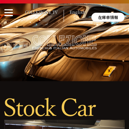
Skip
to
COLLEZIONE TV
English
content
在庫車情報