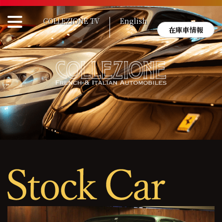
Skip
to
COLLEZIONE TV
English
content
在庫車情報