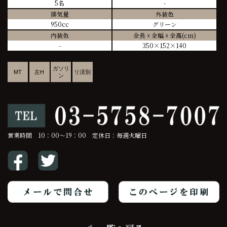
5名
-
排気量
外装色
950cc
グリーン
内装色
全長 ☓ 全幅 ☓ 全高(cm)
-
350×152×140
ガソリ
MT
左H
リ済別
ン
営業時間 10：00～19：00 定休日：毎週火曜日