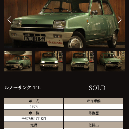
SOLD
ルノーサンク ＴＬ
年 式
走行距離
1975
-
車 検
修復歴
令和7年4月18日
-
定員
低排出