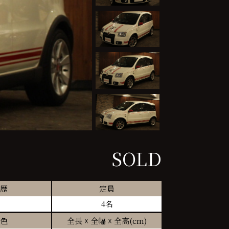
SOLD
歴
定員
4名
色
全長 ☓ 全幅 ☓ 全高(cm)