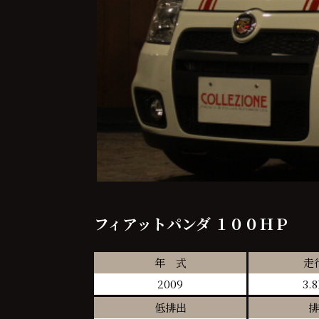
フィアットパンダ １００ＨＰ
年 式
走
2009
3.
低排出
排