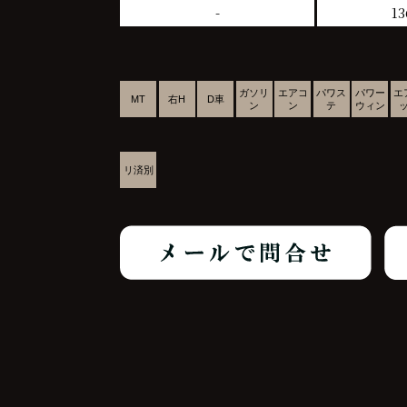
-
13
ガソリ
エアコ
パワス
パワー
エ
MT
右H
D車
ン
ン
テ
ウィン
リ済別