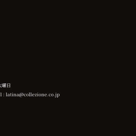
火曜日
 : latina@collezione.co.jp