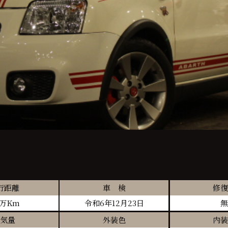
行距離
車 検
修復
8万Km
令和6年12月23日
無
気量
外装色
内装