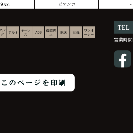
60cc
ビアンコ
-
アバ
キーレ
盗難防
ワンオ
アルミ
ABS
取説
記録
ッグ
ス
止
ーナー
営業時間