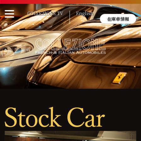
Skip
to
COLLEZIONE TV
English
content
在庫車情報