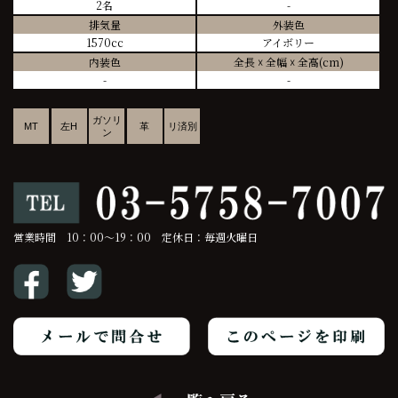
2名
-
排気量
外装色
1570cc
アイボリー
内装色
全長 ☓ 全幅 ☓ 全高(cm)
-
-
ガソリ
MT
左H
革
リ済別
ン
営業時間 10：00～19：00 定休日：毎週火曜日