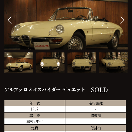
SOLD
アルファロメオスパイダー デュエット
年 式
走行距離
1967
-
車 検
修復歴
車検2年付
-
定員
低排出