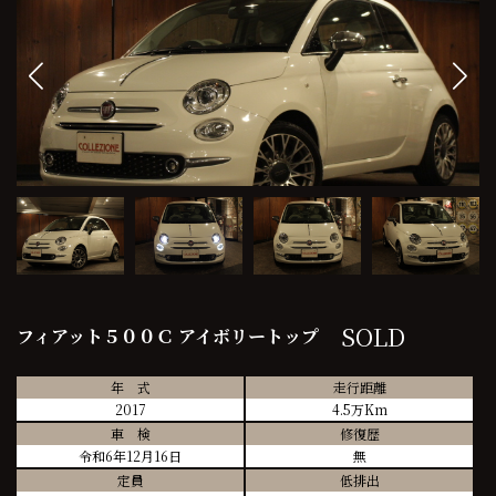
SOLD
フィアット５００Ｃ アイボリートップ
年 式
走行距離
2017
4.5万Km
車 検
修復歴
令和6年12月16日
無
定員
低排出