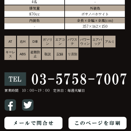
4名
-
排気量
外装色
870cc
ボサノバホワイト
内装色
全長 ☓ 全幅 ☓ 全高(cm)
-
357×162×150
ガソリ
エアコ
パワス
パワー
エアバ
AT
右H
D車
アルミ
ン
ン
テ
ウィン
ッグ
キーレ
盗難防
ABS
取説
記録
リ済別
ス
止
営業時間 10：00～19：00 定休日：毎週火曜日