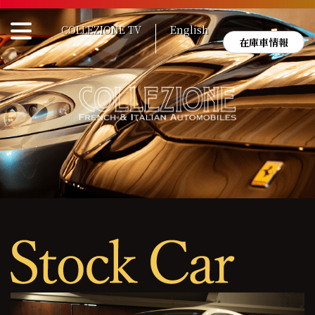
Skip
to
COLLEZIONE TV
English
content
在庫車情報