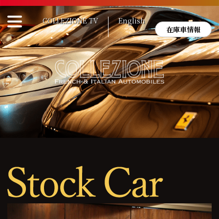
Skip
to
COLLEZIONE TV
English
content
在庫車情報