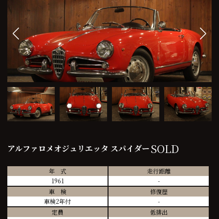
SOLD
アルファロメオジュリエッタ スパイダー
年 式
走行距離
1961
-
車 検
修復歴
車検2年付
-
定員
低排出