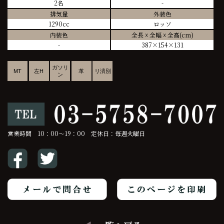
2名
-
排気量
外装色
1290cc
ロッソ
内装色
全長 ☓ 全幅 ☓ 全高(cm)
-
387×154×131
ガソリ
MT
左H
革
リ済別
ン
営業時間 10：00～19：00 定休日：毎週火曜日