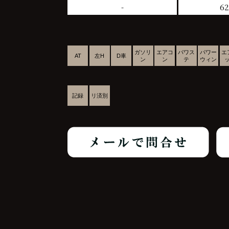
-
62
ガソリ
エアコ
パワス
パワー
エ
AT
左H
D車
ン
ン
テ
ウィン
記録
リ済別