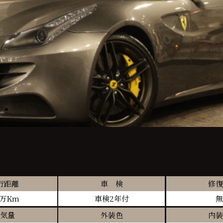
行距離
車 検
修復
3万Km
車検2年付
無
気量
外装色
内装