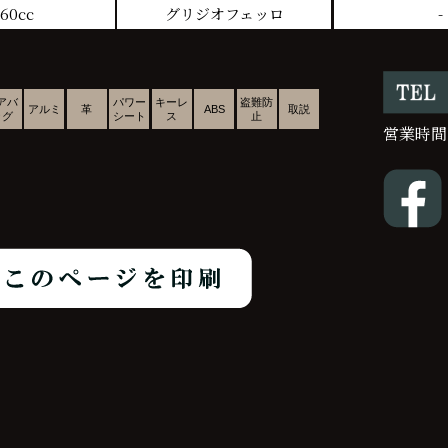
60cc
グリジオフェッロ
-
アバ
パワー
キーレ
盗難防
アルミ
革
ABS
取説
ッグ
シート
ス
止
営業時間