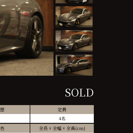
SOLD
歴
定員
4名
色
全長 ☓ 全幅 ☓ 全高(cm)