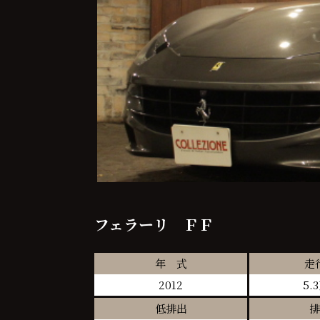
フェラーリ ＦＦ
年 式
走
2012
5.
低排出
排