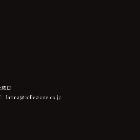
火曜日
 : latina@collezione.co.jp