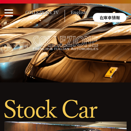
Skip
to
COLLEZIONE TV
English
content
在庫車情報