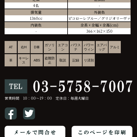
4名
-
排気量
外装色
1360cc
ピコローレブルー／グリジオリーヴァ
内装色
全長 ☓ 全幅 ☓ 全高(cm)
-
366×162×150
ガソリ
エアコ
パワス
パワー
エアバ
AT
右H
D車
アルミ
ン
ン
テ
ウィン
ッグ
キーレ
盗難防
革
ABS
取説
記録
リ済別
ス
止
営業時間 10：00～19：00 定休日：毎週火曜日