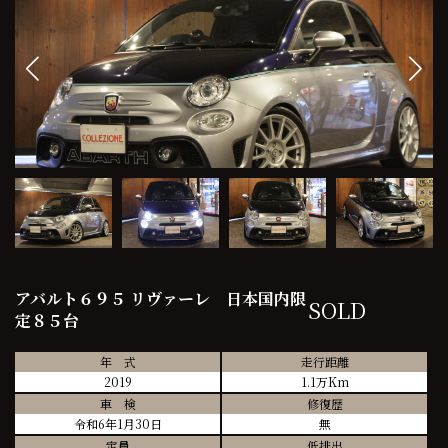
アバルト６９５ リヴァーレ 日本国内限
SOLD
定８５台
年 式
走行距離
2019
1.1万Km
車 検
修復歴
令和6年1月30日
無
定員
低排出