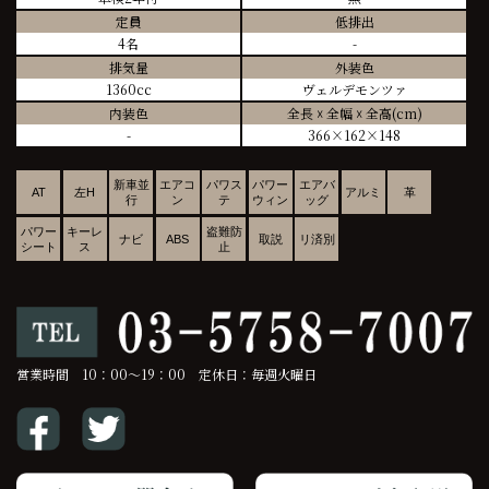
定員
低排出
4名
-
排気量
外装色
1360cc
ヴェルデモンツァ
内装色
全長 ☓ 全幅 ☓ 全高(cm)
-
366×162×148
新車並
エアコ
パワス
パワー
エアバ
AT
左H
アルミ
革
行
ン
テ
ウィン
ッグ
パワー
キーレ
盗難防
ナビ
ABS
取説
リ済別
シート
ス
止
営業時間 10：00～19：00 定休日：毎週火曜日