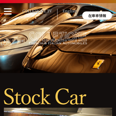
Skip
to
COLLEZIONE TV
English
content
在庫車情報