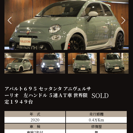
アバルト６９５ セッタンタ アニヴェルサ
SOLD
ーリオ 左ハンドル ５速ＡＴ車 世界限
定１９４９台
年 式
走行距離
2020
0.4万Km
車 検
修復歴
車検2年付
無