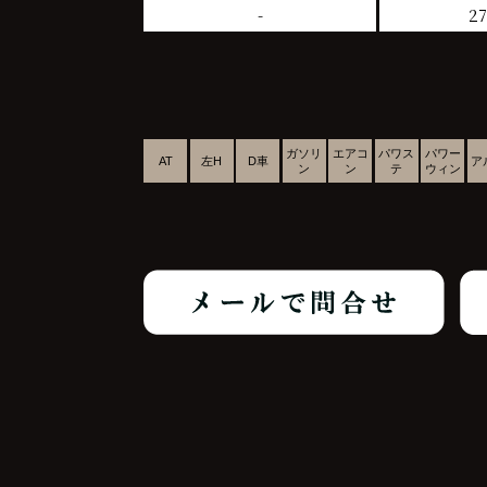
-
27
ガソリ
エアコ
パワス
パワー
AT
左H
D車
ア
ン
ン
テ
ウィン