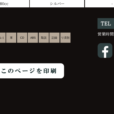
80cc
シルバー
-
営業時間
ルミ
革
CD
ABS
取説
記録
リ済別