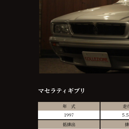
マセラティギブリ
年 式
走
1997
5.
低排出
排