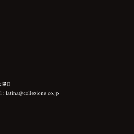
火曜日
 : latina@collezione.co.jp