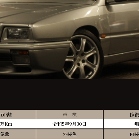
行距離
車 検
修復
5万Km
令和5年9月30日
無
気量
外装色
内装