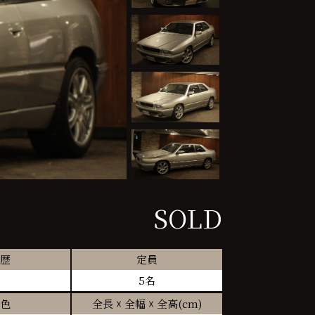
SOLD
歴
定員
5名
色
全長 ☓ 全幅 ☓ 全高(cm)