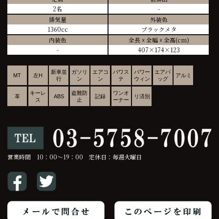
2名
-
排気量
外装色
1360cc
ブラックメタ
内装色
全長 ☓ 全幅 ☓ 全高(cm)
-
407×174×123
新車並
ガソリ
エアコ
パワス
パワー
エアバ
MT
左H
アルミ
行
ン
ン
テ
ウィン
ッグ
キーレ
盗難防
ワンオ
革
ABS
記録
リ済別
ス
止
ーナー
営業時間 10：00～19：00 定休日：毎週火曜日