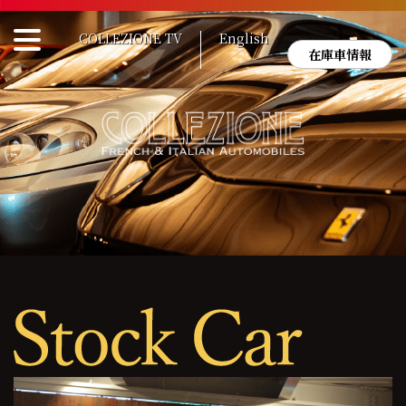
Skip
to
COLLEZIONE TV
English
content
在庫車情報