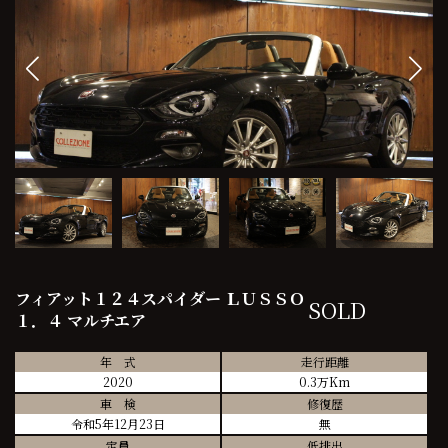
フィアット１２４スパイダー ＬＵＳＳＯ
SOLD
１．４ マルチエア
年 式
走行距離
2020
0.3万Km
車 検
修復歴
令和5年12月23日
無
定員
低排出