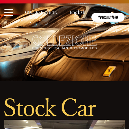
Skip
to
COLLEZIONE TV
English
content
在庫車情報