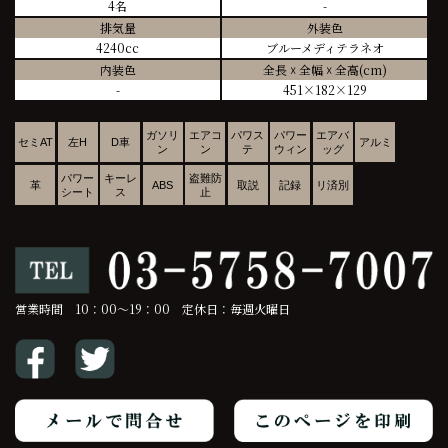
4名
-
排気量
外装色
4240cc
ブルーメディテラネオ
内装色
全長 ☓ 全幅 ☓ 全高(cm)
-
451×182×129
ガソリ
エアコ
パワス
パワー
エアバ
セミAT
左H
D車
アルミ
ン
ン
テ
ウィン
ッグ
パワー
キーレ
盗難防
革
ABS
取説
記録
リ済別
シート
ス
止
営業時間 10：00～19：00 定休日：毎週火曜日