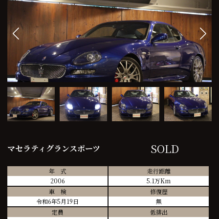
SOLD
マセラティグランスポーツ
年 式
走行距離
2006
5.1万Km
車 検
修復歴
令和6年5月19日
無
定員
低排出