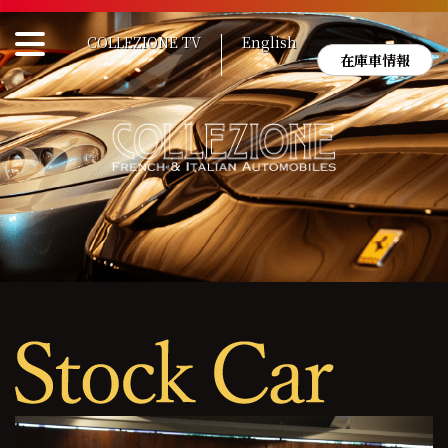
Skip
to
COLLEZIONE TV
English
content
在庫車情報