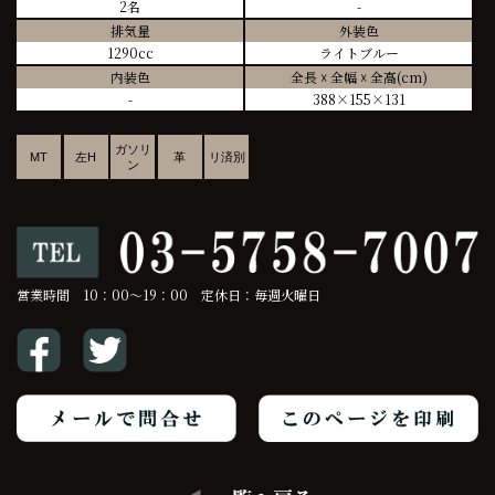
2名
-
排気量
外装色
1290cc
ライトブルー
内装色
全長 ☓ 全幅 ☓ 全高(cm)
-
388×155×131
ガソリ
MT
左H
革
リ済別
ン
営業時間 10：00～19：00 定休日：毎週火曜日