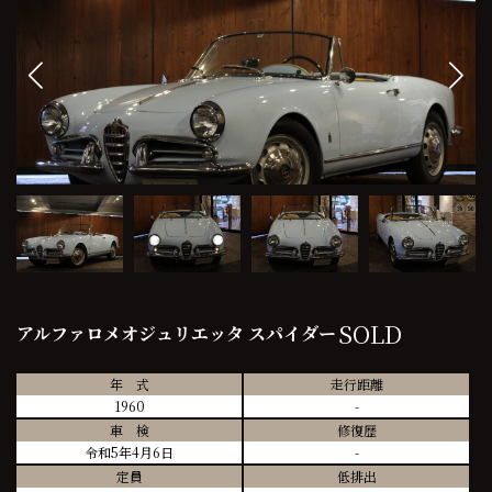
SOLD
アルファロメオジュリエッタ スパイダー
年 式
走行距離
1960
-
車 検
修復歴
令和5年4月6日
-
定員
低排出