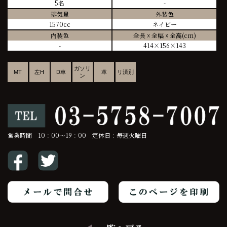
5名
-
排気量
外装色
1570cc
ネイビー
内装色
全長 ☓ 全幅 ☓ 全高(cm)
-
414×156×143
ガソリ
MT
左H
D車
革
リ済別
ン
営業時間 10：00～19：00 定休日：毎週火曜日