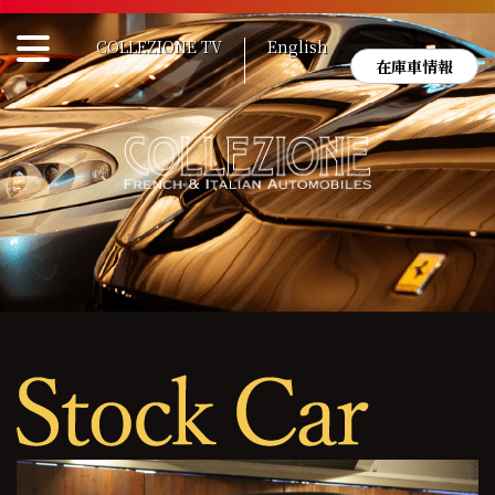
Skip
to
COLLEZIONE TV
English
content
在庫車情報