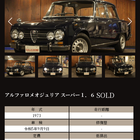
SOLD
アルファロメオジュリア スーパー１．６
年 式
走行距離
1973
-
車 検
修復歴
令和5年9月9日
-
定員
低排出