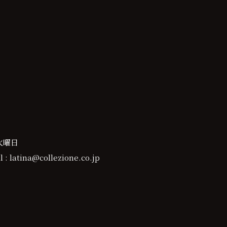
火曜日
 : latina@collezione.co.jp