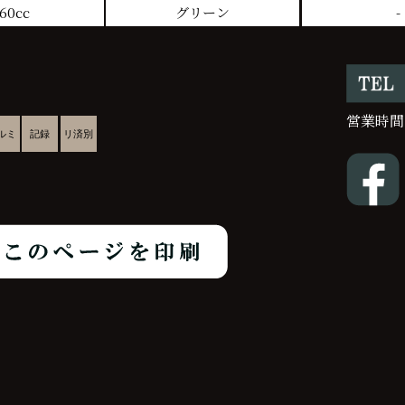
60cc
グリーン
-
営業時間
ルミ
記録
リ済別