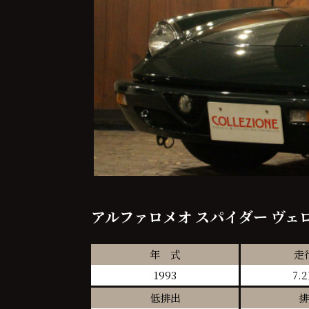
アルファロメオ スパイダー ヴェ
年 式
走
1993
7.
低排出
排