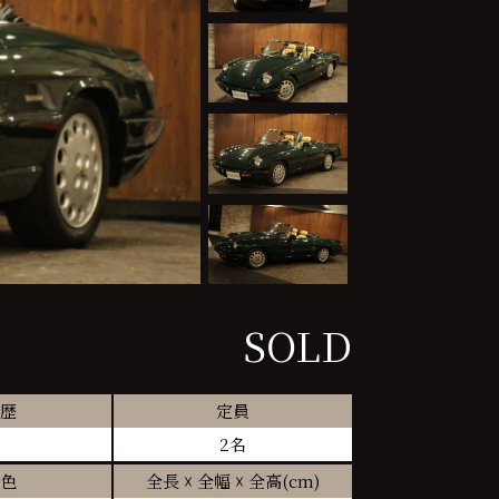
SOLD
歴
定員
2名
色
全長 ☓ 全幅 ☓ 全高(cm)