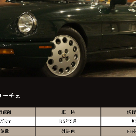
ローチェ
行距離
車 検
修復
2万Km
R5年5月
無
気量
外装色
内装