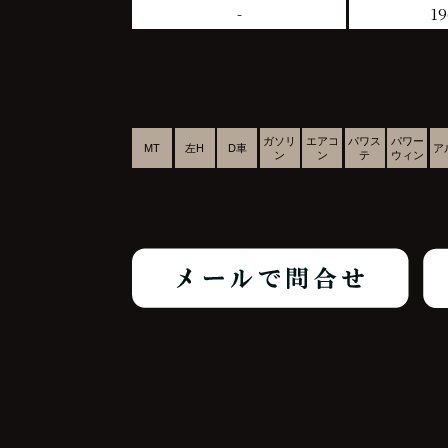
-
19
ガソリ
エアコ
パワス
パワー
MT
左H
D車
ア
ン
ン
テ
ウィン