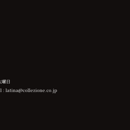
火曜日
 : latina@collezione.co.jp