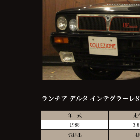
ランチア デルタ インテグラーレ8
年 式
走
1988
3.
低排出
排