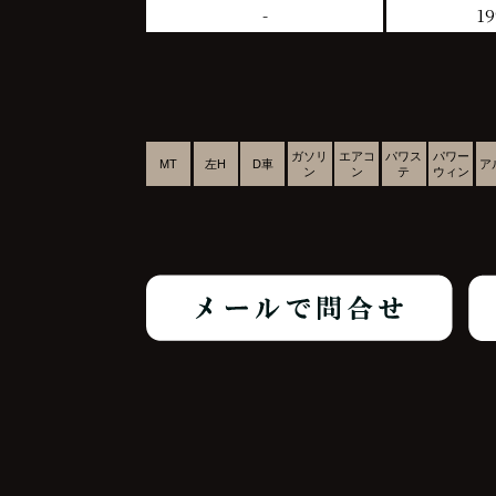
-
19
ガソリ
エアコ
パワス
パワー
MT
左H
D車
ア
ン
ン
テ
ウィン