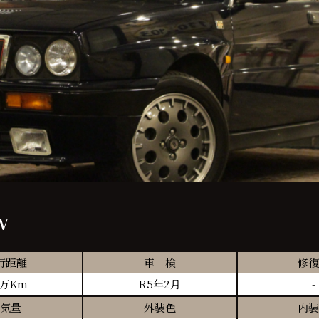
V
行距離
車 検
修復
8万Km
R5年2月
-
気量
外装色
内装