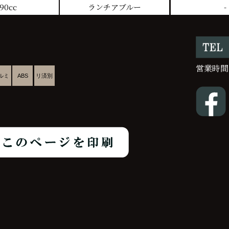
90cc
ランチアブルー
-
営業時間
ルミ
ABS
リ済別