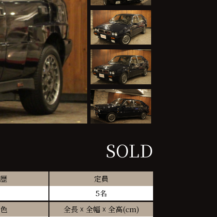
SOLD
歴
定員
5名
色
全長 ☓ 全幅 ☓ 全高(cm)