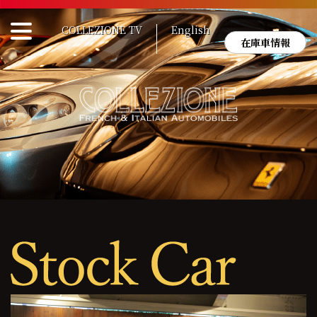
Skip
to
COLLEZIONE TV
English
content
在庫車情報