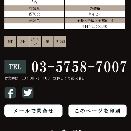
5名
-
排気量
外装色
1570cc
ネイビー
内装色
全長 ☓ 全幅 ☓ 全高(cm)
-
414×156×140
ガソリ
MT
左H
革
リ済別
ン
営業時間 10：00～19：00 定休日：毎週火曜日