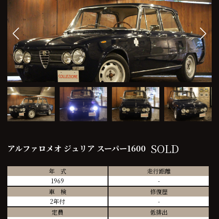
SOLD
アルファロメオ ジュリア スーパー1600
年 式
走行距離
1969
-
車 検
修復歴
2年付
-
定員
低排出