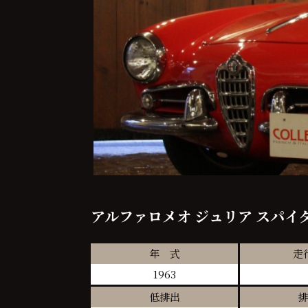
アルファロメオ ジュリア スパイ
年 式
走
1963
低排出
排