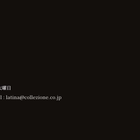
火曜日
 : latina@collezione.co.jp