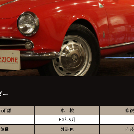
ダー
行距離
車 検
修復
-
R3年9月
-
気量
外装色
内装