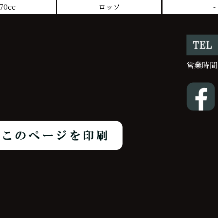
70cc
ロッソ
-
営業時間