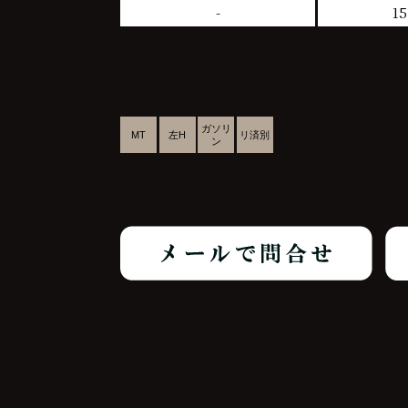
-
15
ガソリ
MT
左H
リ済別
ン