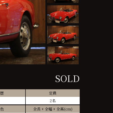
SOLD
歴
定員
2名
色
全長 ☓ 全幅 ☓ 全高(cm)