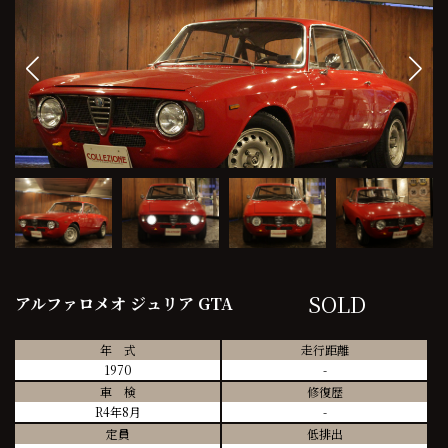
SOLD
アルファロメオ ジュリア GTA
年 式
走行距離
1970
-
車 検
修復歴
R4年8月
-
定員
低排出