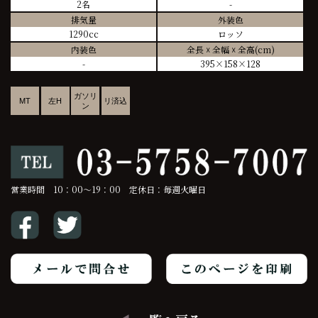
2名
-
排気量
外装色
1290cc
ロッソ
内装色
全長 ☓ 全幅 ☓ 全高(cm)
-
395×158×128
ガソリ
MT
左H
リ済込
ン
営業時間 10：00～19：00 定休日：毎週火曜日