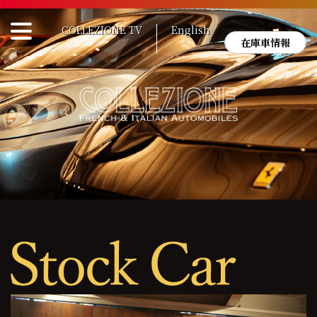
Skip
to
COLLEZIONE TV
English
content
在庫車情報