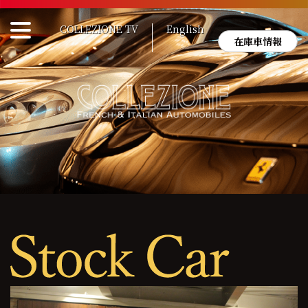
Skip
to
COLLEZIONE TV
English
content
在庫車情報