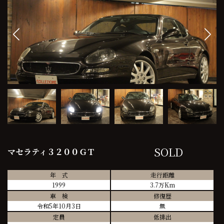
SOLD
マセラティ３２００ＧＴ
年 式
走行距離
1999
3.7万Km
車 検
修復歴
令和5年10月3日
無
定員
低排出