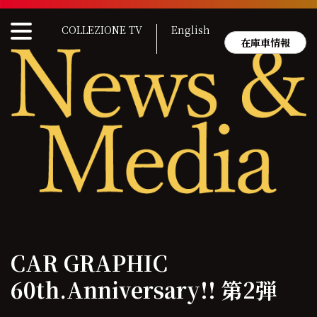
Skip
to
COLLEZIONE TV
English
content
在庫車情報
CAR GRAPHIC
60th.Anniversary!! 第2弾