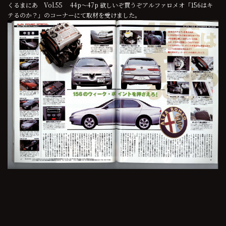
くるまにあ Vol.55 44p～47p 欲しいぞ買うぞアルファロメオ「156はキ
テるのか？」のコーナーにて取材を受けました。