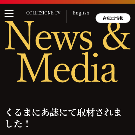
Skip
to
COLLEZIONE TV
English
content
在庫車情報
くるまにあ誌にて取材されま
した！